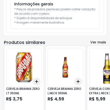
Informações gerais
* Preços de produtos pesáveis podem sofrer variação 
de acordo com o peso;

* Sujeito à disponibilidade de estoque;

* Imagem meramente ilustrativa;
Produtos similares
Ver mais
Add
Add
+
3
+
5
+
10
+
3
+
5
+
10
CERVEJA BRAHMA ZERO
CERVEJA BRAHMA ZERO
CERVEJA COR
LT 350ML
L.NECK 355ML
EXTRA L NECK
R$ 3,75
R$ 4,59
R$ 5,99