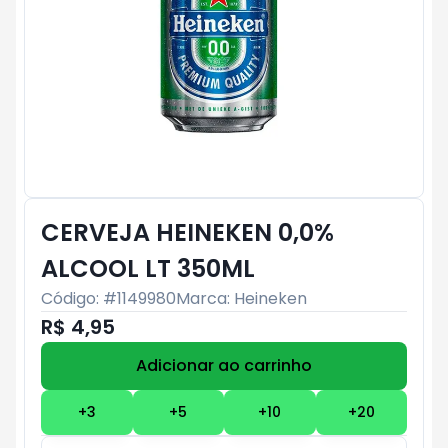
CERVEJA HEINEKEN 0,0%
ALCOOL LT 350ML
Código: #
1149980
Marca:
Heineken
R$ 4,95
Adicionar ao carrinho
Subtotal:
R$ 0
+
3
+
5
+
10
+
20