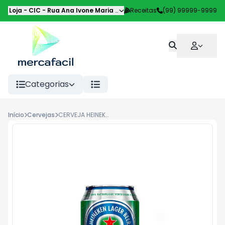
Loja - CIC
-
Rua Ana Ivone Maria de Souza de Lemos
Receitas
(99) 99999-9999
,
Curitiba
-
PR
Categorias
Início
Cervejas
CERVEJA HEINEKEN 0,0% ALCOOL LT 350ML