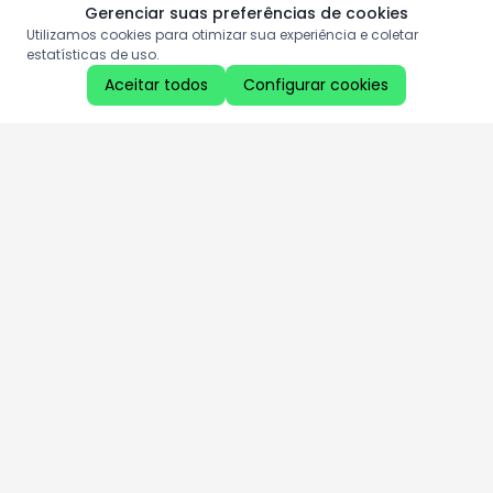
Gerenciar suas preferências de cookies
Utilizamos cookies para otimizar sua experiência e coletar
estatísticas de uso.
Aceitar todos
Configurar cookies
Aproveite as nossas promoções!
Cadastre seu e-mail e receba ofertas exclusivas.
QUERO RECEBER