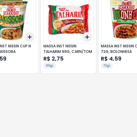
Add
Add
10
+
3
+
5
+
10
+
3
+
5
+
10
NST NISSIN CUP N
MASSA INST NISSIN
MASSA INST NISSIN 
AKISSOBA
TALHARIM 99G, CARN/TOM
72G, BOLONHESA
,59
R$ 2,75
R$ 4,59
99gr
72gr