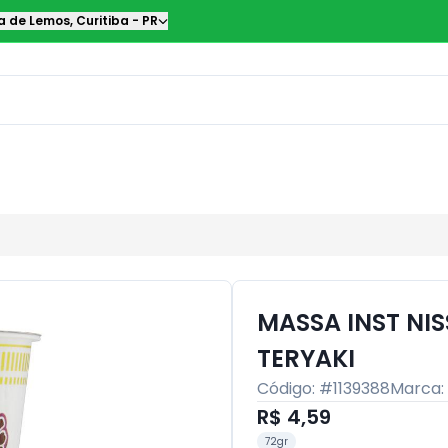
a de Lemos
,
Curitiba
-
PR
MASSA INST NIS
TERYAKI
Código: #
1139388
Marca:
R$ 4,59
72gr