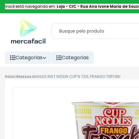
Você está navegando em:
Loja - CIC
-
Rua Ana Ivone Maria de Souz
Categorias
Categorias
Início
Massas
MASSA INST NISSIN CUP N 72G, FRANGO TERYAKI