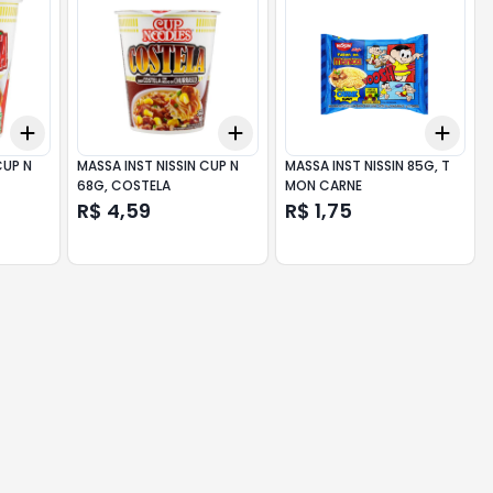
Add
Add
Add
+
3
+
5
+
10
+
3
+
5
+
10
+
3
CUP N
MASSA INST NISSIN CUP N
MASSA INST NISSIN 85G, T
68G, COSTELA
MON CARNE
R$ 4,59
R$ 1,75