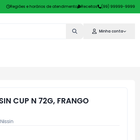
Regiões e horários de atendimento
Receitas
(99) 99999-9999
Minha conta
SIN CUP N 72G, FRANGO
Nissin