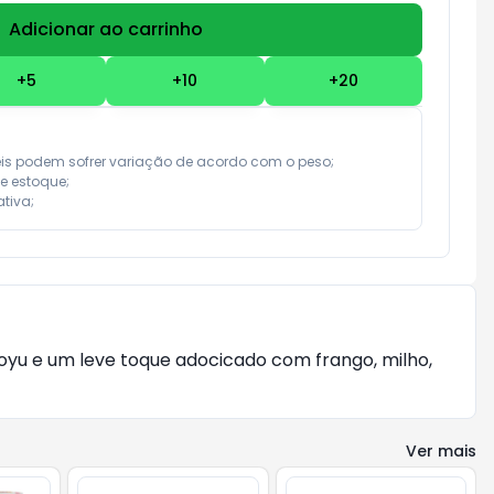
Adicionar ao carrinho
Subtotal:
R$ 0,00
+
5
+
10
+
20
eis podem sofrer variação de acordo com o peso;

e estoque;

tiva;
hoyu e um leve toque adocicado com frango, milho,
Ver mais