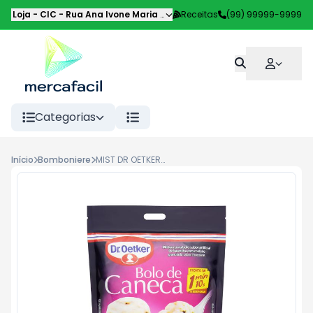
Loja - CIC
-
Rua Ana Ivone Maria de Souza de Lemos
Receitas
(99) 99999-9999
,
Curitiba
-
PR
Categorias
Início
Bomboniere
MIST DR OETKER BOLO CANECA 70G,FORMIGUEI