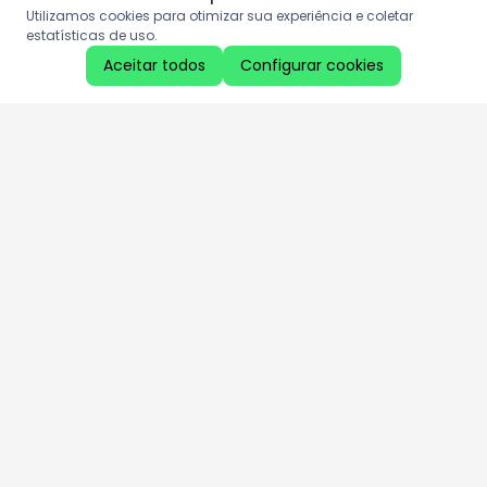
Utilizamos cookies para otimizar sua experiência e coletar
estatísticas de uso.
Aceitar todos
Configurar cookies
Aproveite as nossas promoções!
Cadastre seu e-mail e receba ofertas exclusivas.
QUERO RECEBER