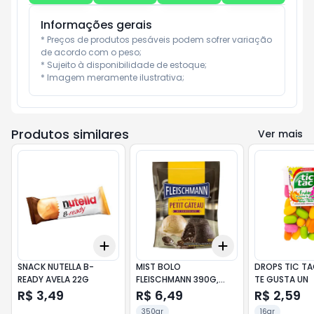
Informações gerais
* Preços de produtos pesáveis podem sofrer variação 
de acordo com o peso;

* Sujeito à disponibilidade de estoque;

* Imagem meramente ilustrativa;
Produtos similares
Ver mais
Add
Add
+
3
+
5
+
10
+
3
+
5
+
10
SNACK NUTELLA B-
MIST BOLO
DROPS TIC TA
READY AVELA 22G
FLEISCHMANN 390G,
TE GUSTA UN
PETIT GATEAU
R$ 3,49
R$ 6,49
R$ 2,59
350gr
16gr