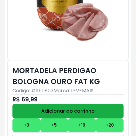
MORTADELA PERDIGAO
BOLOGNA OURO FAT KG
Código: #
1150803
Marca:
LEVEMAIS
R$ 69,99
Adicionar ao carrinho
Subtotal:
R$ 0
+
3
+
5
+
10
+
20