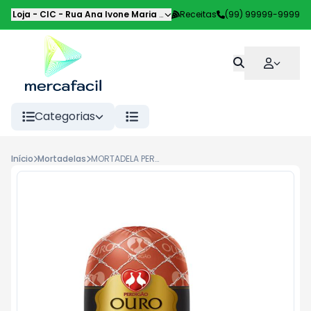
Loja - CIC
-
Rua Ana Ivone Maria de Souza de Lemos
Receitas
(99) 99999-9999
,
Curitiba
-
PR
Categorias
Início
Mortadelas
MORTADELA PERDIGAO BOLOGNA OURO FAT KG