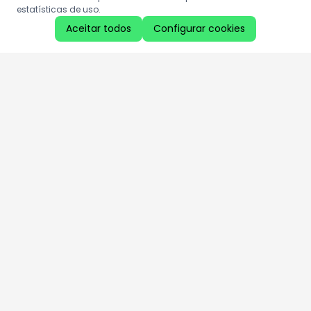
estatísticas de uso.
Aceitar todos
Configurar cookies
Aproveite as nossas promoções!
Cadastre seu e-mail e receba ofertas exclusivas.
QUERO RECEBER