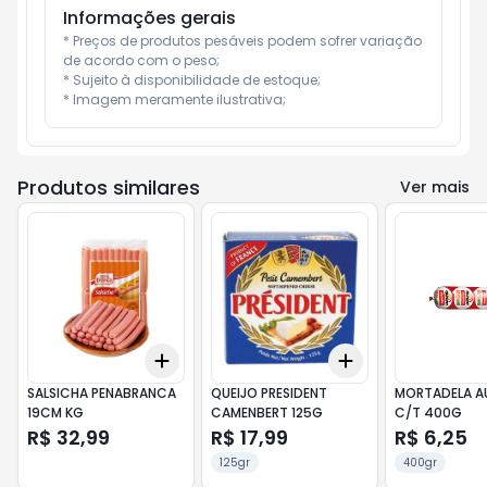
Informações gerais
* Preços de produtos pesáveis podem sofrer variação 
de acordo com o peso;

* Sujeito à disponibilidade de estoque;

* Imagem meramente ilustrativa;
Produtos similares
Ver mais
Add
Add
+
3
+
5
+
10
+
3
+
5
+
10
SALSICHA PENABRANCA
QUEIJO PRESIDENT
MORTADELA A
19CM KG
CAMENBERT 125G
C/T 400G
R$ 32,99
R$ 17,99
R$ 6,25
125gr
400gr