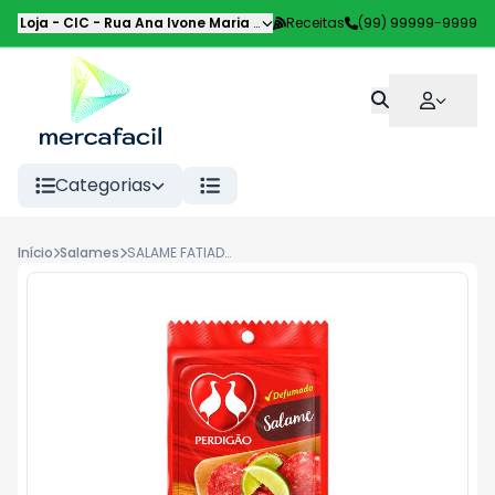
Loja - CIC
-
Rua Ana Ivone Maria de Souza de Lemos
Receitas
(99) 99999-9999
,
Curitiba
-
PR
Categorias
Início
Salames
SALAME FATIADO PERDIGAO 100G