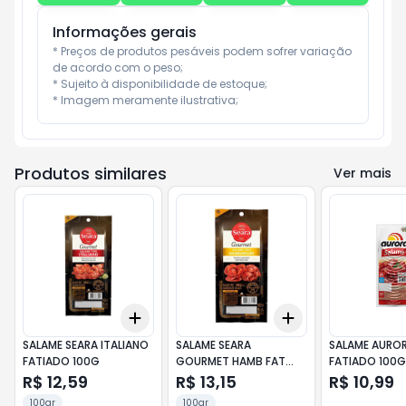
Informações gerais
* Preços de produtos pesáveis podem sofrer variação 
de acordo com o peso;

* Sujeito à disponibilidade de estoque;

* Imagem meramente ilustrativa;
Produtos similares
Ver mais
Add
Add
+
3
+
5
+
10
+
3
+
5
+
10
SALAME SEARA ITALIANO
SALAME SEARA
SALAME AURO
FATIADO 100G
GOURMET HAMB FAT
FATIADO 100G
100G
R$ 12,59
R$ 13,15
R$ 10,99
100gr
100gr