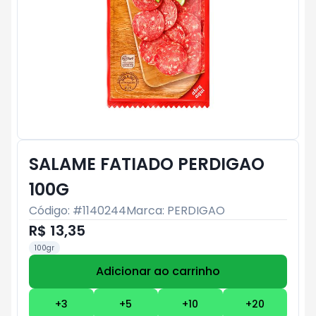
SALAME FATIADO PERDIGAO
100G
Código: #
1140244
Marca:
PERDIGAO
R$ 13,35
100gr
Adicionar ao carrinho
Subtotal:
R$ 0
+
3
+
5
+
10
+
20