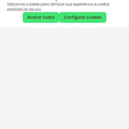
Utilizamos cookies para otimizar sua experiência e coletar
estatísticas de uso.
Aceitar todos
Configurar cookies
Aproveite as nossas promoções!
Cadastre seu e-mail e receba ofertas exclusivas.
QUERO RECEBER