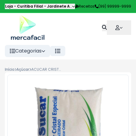
Loja - Curitiba Filial
-
Jardinete Alice Pilotto
Receitas
,
Curitiba
(99) 99999-9999
-
PR
Categorias
Início
Açúcar
ACUCAR CRISTAL DOCESUCAR 2KG