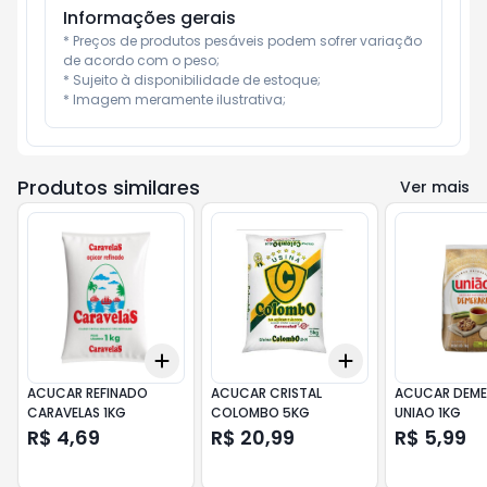
Informações gerais
* Preços de produtos pesáveis podem sofrer variação 
de acordo com o peso;

* Sujeito à disponibilidade de estoque;

* Imagem meramente ilustrativa;
Produtos similares
Ver mais
Add
Add
+
3
+
5
+
10
+
3
+
5
+
10
ACUCAR REFINADO
ACUCAR CRISTAL
ACUCAR DEME
CARAVELAS 1KG
COLOMBO 5KG
UNIAO 1KG
R$ 4,69
R$ 20,99
R$ 5,99