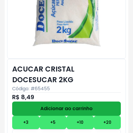
ACUCAR CRISTAL
DOCESUCAR 2KG
Código: #
65455
R$ 8,49
Adicionar ao carrinho
Subtotal:
R$ 0
+
3
+
5
+
10
+
20