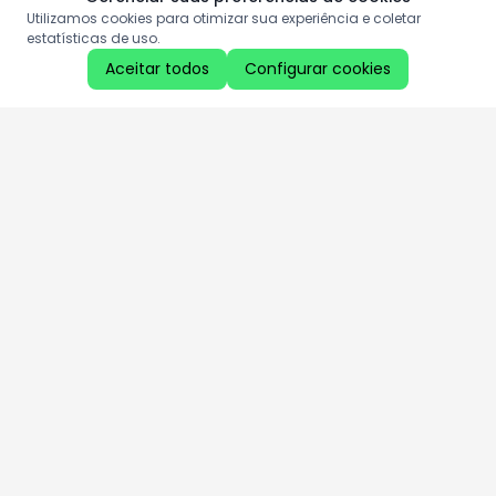
Utilizamos cookies para otimizar sua experiência e coletar
estatísticas de uso.
Aceitar todos
Configurar cookies
Aproveite as nossas promoções!
Cadastre seu e-mail e receba ofertas exclusivas.
QUERO RECEBER