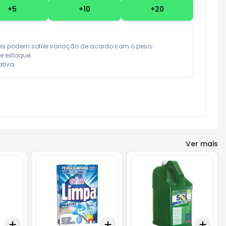
+
5
+
10
+
20
eis podem sofrer variação de acordo com o peso;

e estoque;

tiva;
Ver mais
Add
Add
Add
+
3
+
5
+
10
+
3
+
5
+
10
+
3