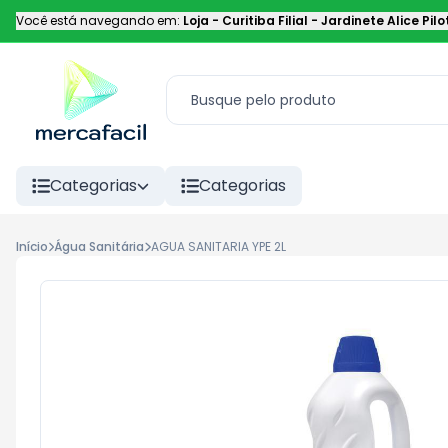
Você está navegando em:
Loja - Curitiba Filial
-
Jardinete Alice Pilo
Categorias
Categorias
Início
Água Sanitária
AGUA SANITARIA YPE 2L