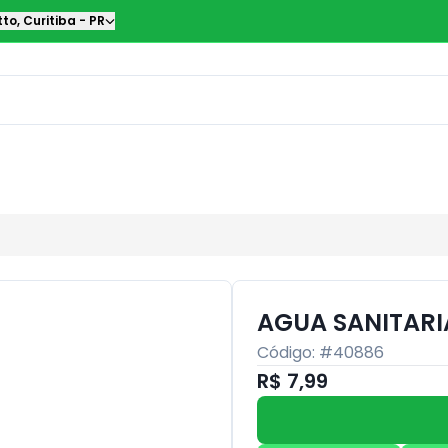
tto
,
Curitiba
-
PR
AGUA SANITARIA
Código: #
40886
R$ 7,99