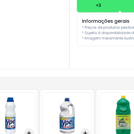
+
3
Informações gerais
* Preços de produtos pesáv
* Sujeito à disponibilidade d
* Imagem meramente ilustra
Add
Add
10
+
3
+
5
+
10
+
3
+
5
+
10