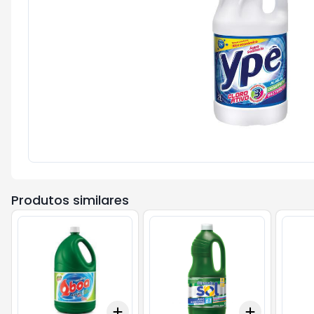
Produtos similares
Add
Add
+
3
+
5
+
10
+
3
+
5
+