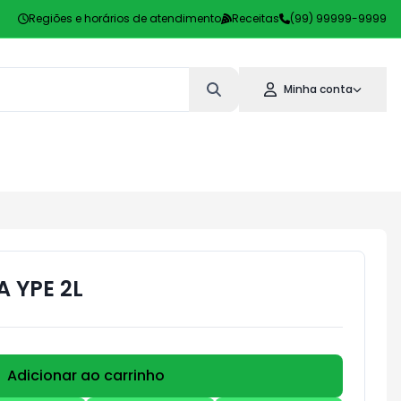
Regiões e horários de atendimento
Receitas
(99) 99999-9999
Minha conta
 YPE 2L
Adicionar ao carrinho
Subtotal:
R$ 0,00