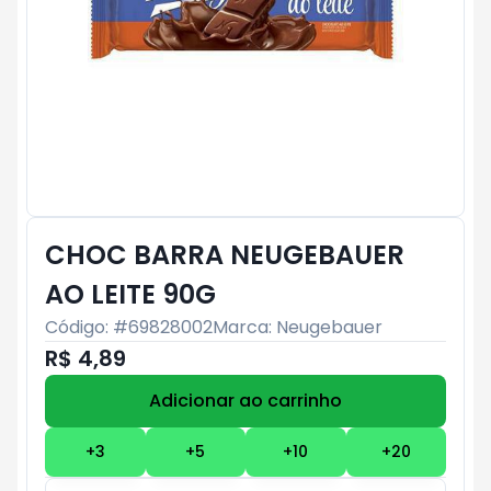
CHOC BARRA NEUGEBAUER
AO LEITE 90G
Código: #
69828002
Marca:
Neugebauer
R$ 4,89
Adicionar ao carrinho
Subtotal:
R$ 0
+
3
+
5
+
10
+
20