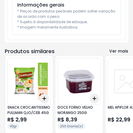
Informações gerais
* Preços de produtos pesáveis podem sofrer variação 
de acordo com o peso;

* Sujeito à disponibilidade de estoque;

* Imagem meramente ilustrativa;
Produtos similares
Ver mais
Add
Add
+
3
+
5
+
10
+
3
+
5
+
10
SNACK CROCANTISSIMO
DOCE FORNO VELHO
MEL APIFLOR 
PULLMAN QJO/CEB 45G
MORANGO 250G
R$ 2,99
R$ 8,39
R$ 22,99
40gr
250 Grama(s)