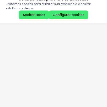
Utilizamos cookies para otimizar sua experiência e coletar
estatísticas de uso.
Aceitar todos
Configurar cookies
Aproveite as nossas promoções!
Cadastre seu e-mail e receba ofertas exclusivas.
QUERO RECEBER