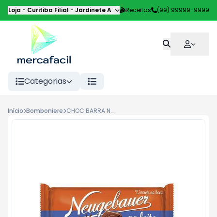
Loja - Curitiba Filial
-
Jardinete Alice Pilotto
Receitas
,
Curitiba
(99) 99999-9999
-
PR
Categorias
Início
Bomboniere
CHOC BARRA NEUGEBAUER AO LEITE 90G