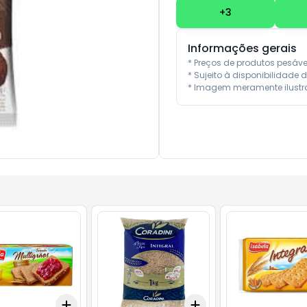
+
3
Informações gerais
* Preços de produtos pesáv
* Sujeito à disponibilidade d
* Imagem meramente ilustra
Add
Add
10
+
3
+
5
+
10
+
3
+
5
+
10