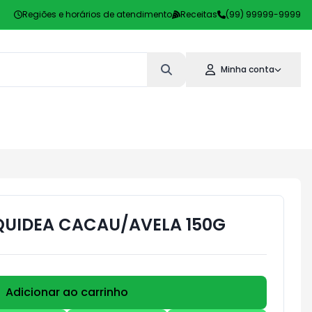
Regiões e horários de atendimento
Receitas
(99) 99999-9999
Minha conta
QUIDEA CACAU/AVELA 150G
Adicionar ao carrinho
Subtotal:
R$ 0,00