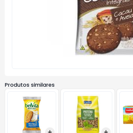
Produtos similares
Add
Add
+
3
+
5
+
10
+
3
+
5
+