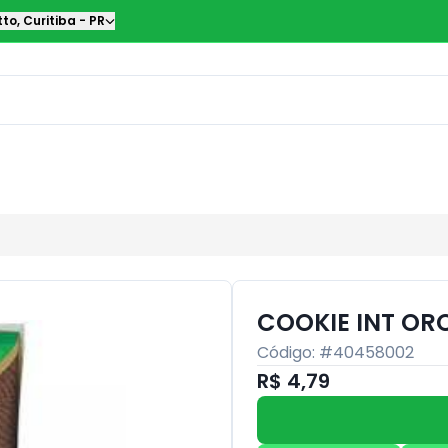
tto
,
Curitiba
-
PR
COOKIE INT OR
Código: #
40458002
R$ 4,79