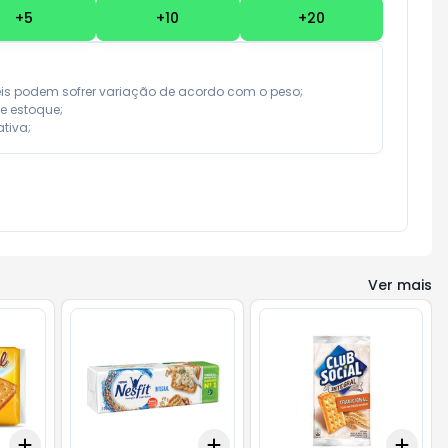
+
5
+
10
+
20
eis podem sofrer variação de acordo com o peso;

e estoque;

tiva;
Ver mais
Add
Add
Add
+
3
+
5
+
10
+
3
+
5
+
10
+
3