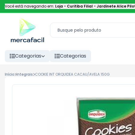
Você está navegando em:
Loja - Curitiba Filial
-
Jardinete Alice Pilo
Categorias
Categorias
Início
Integrais
COOKIE INT ORQUIDEA CACAU/AVELA 150G