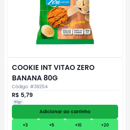
COOKIE INT VITAO ZERO
BANANA 80G
Código: #
39254
R$ 5,79
80gr
Adicionar ao carrinho
Subtotal:
R$ 0
+
3
+
5
+
10
+
20