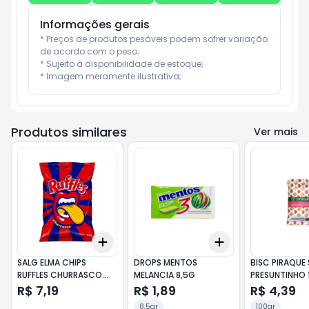
Informações gerais
* Preços de produtos pesáveis podem sofrer variação 
de acordo com o peso;

* Sujeito à disponibilidade de estoque;

* Imagem meramente ilustrativa;
Produtos similares
Ver mais
Add
Add
+
3
+
5
+
10
+
3
+
5
+
10
SALG ELMA CHIPS
DROPS MENTOS
BISC PIRAQUE
RUFFLES CHURRASCO
MELANCIA 8,5G
PRESUNTINHO 
84G
R$ 7,19
R$ 1,89
R$ 4,39
8,5gr
100gr