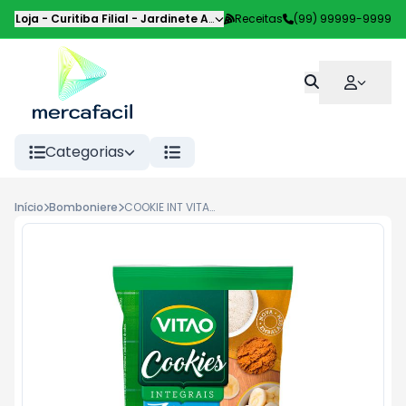
Loja - Curitiba Filial
-
Jardinete Alice Pilotto
Receitas
,
Curitiba
(99) 99999-9999
-
PR
Categorias
Início
Bomboniere
COOKIE INT VITAO ZERO BANANA 80G