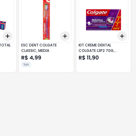
Add
Add
Add
+
3
+
5
+
10
+
3
+
5
+
10
+
3
TOTAL
ESC DENT COLGATE
KIT CREME DENTAL
G
CLASSIC, MEDIA
COLGATE L3P2 70G,
MPA+NEUTRA
R$ 4,99
R$ 11,90
1un