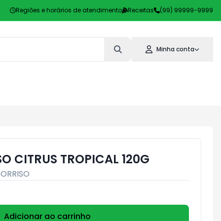
Regiões e horários de atendimento
Receitas
(99) 99999-9999
Minha conta
SO CITRUS TROPICAL 120G
SORRISO
Adicionar ao carrinho
Subtotal:
R$ 0,00