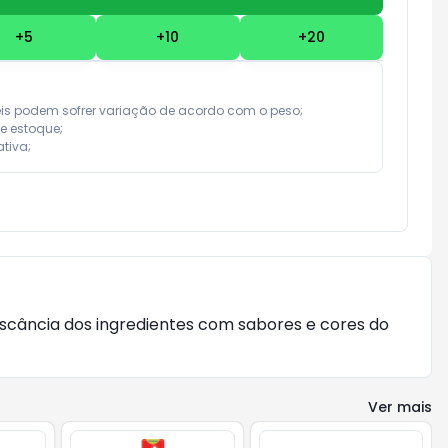
+
5
+
10
+
20
eis podem sofrer variação de acordo com o peso;

e estoque;

tiva;
frescância dos ingredientes com sabores e cores do
Ver mais