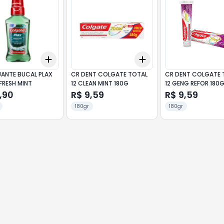
Add
Add
10
+
3
+
5
+
10
+
3
+
5
+
10
ANTE BUCAL PLAX
CR DENT COLGATE TOTAL
CR DENT COLGATE 
FRESH MINT
12 CLEAN MINT 180G
12 GENG REFOR 180
,90
R$ 9,59
R$ 9,59
180gr
180gr