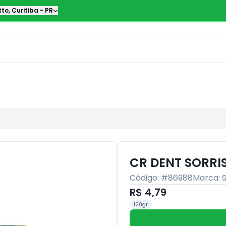
tto
,
Curitiba
-
PR
CR DENT SORRI
Código: #
86988
Marca:
R$ 4,79
120gr