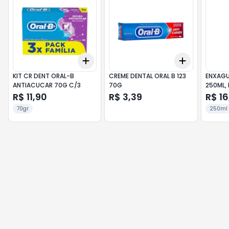
Add
Add
+
3
+
5
+
10
+
3
+
5
+
KIT CR DENT ORAL-B
CREME DENTAL ORAL B 123
ENXAGU
ANTIACUCAR 70G C/3
70G
250ML, 
R$ 11,90
R$ 3,39
R$ 16
70gr
250ml