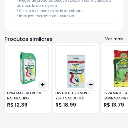
* Preços de produtos pesáveis podem sofrer variação 
de acordo com o peso;

* Sujeito à disponibilidade de estoque;

* Imagem meramente ilustrativa;
Produtos similares
Ver mais
Add
Add
+
3
+
5
+
10
+
3
+
5
+
10
ERVA MATE REI VERDE
ERVA MATE REI VERDE
ERVA MATE T
NATURAL 1KG
ZERO VACUO 1KG
LAMINADA NAT
R$ 12,39
R$ 18,99
R$ 13,79