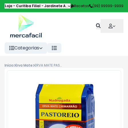
Loja - Curitiba Filial
-
Jardinete Alice Pilotto
Receitas
,
Curitiba
(99) 99999-9999
-
PR
Categorias
Início
Erva Mate
ERVA MATE PASTOREIO 1KG