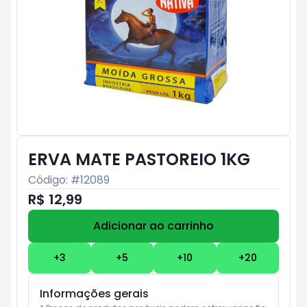
ERVA MATE PASTOREIO 1KG
Código: #
12089
R$ 12,99
Adicionar ao carrinho
Subtotal:
R$ 0
+
3
+
5
+
10
+
20
Informações gerais