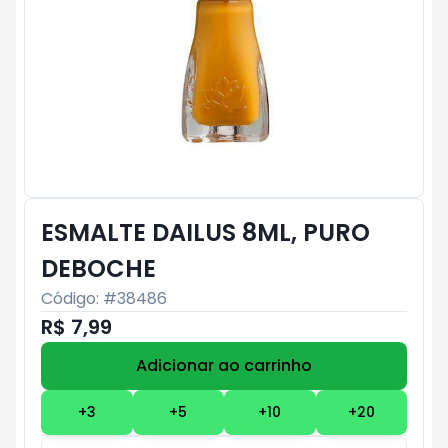
ESMALTE DAILUS 8ML, PURO
DEBOCHE
Código: #
38486
R$ 7,99
Adicionar ao carrinho
Subtotal:
R$ 0
+
3
+
5
+
10
+
20