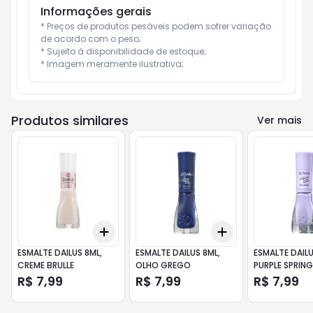
Informações gerais
* Preços de produtos pesáveis podem sofrer variação 
de acordo com o peso;

* Sujeito à disponibilidade de estoque;

* Imagem meramente ilustrativa;
Produtos similares
Ver mais
Add
Add
+
3
+
5
+
10
+
3
+
5
+
10
ESMALTE DAILUS 8ML,
ESMALTE DAILUS 8ML,
ESMALTE DAILU
CREME BRULLE
OLHO GREGO
PURPLE SPRIN
R$ 7,99
R$ 7,99
R$ 7,99