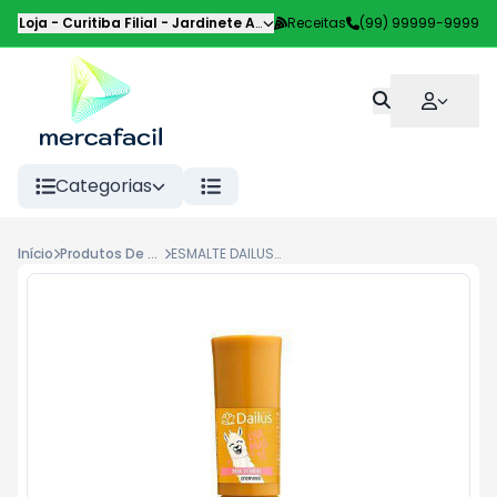
Loja - Curitiba Filial
-
Jardinete Alice Pilotto
Receitas
,
Curitiba
(99) 99999-9999
-
PR
Categorias
Início
Produtos De Beleza
ESMALTE DAILUS 8ML, PURO DEBOCHE