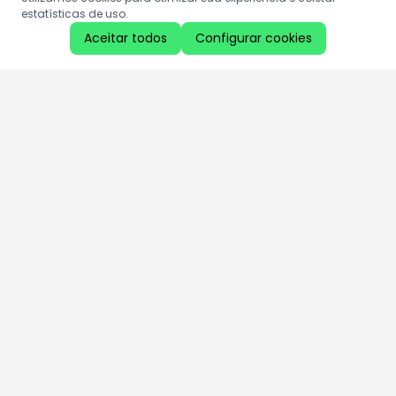
estatísticas de uso.
Aceitar todos
Configurar cookies
Aproveite as nossas promoções!
Cadastre seu e-mail e receba ofertas exclusivas.
QUERO RECEBER