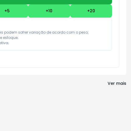
+
5
+
10
+
20
eis podem sofrer variação de acordo com o peso;

e estoque;

tiva;
Ver mais