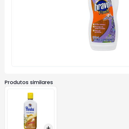
Produtos similares
Add
+
3
+
5
+
10