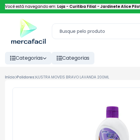
Você está navegando em:
Loja - Curitiba Filial
-
Jardinete Alice Pilo
Categorias
Categorias
Início
Polidores
LUSTRA MOVEIS BRAVO LAVANDA 200ML