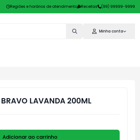
Regiões e horários de atendimento
Receitas
(99) 99999-9999
Minha conta
 BRAVO LAVANDA 200ML
Adicionar ao carrinho
Subtotal:
R$ 0,00