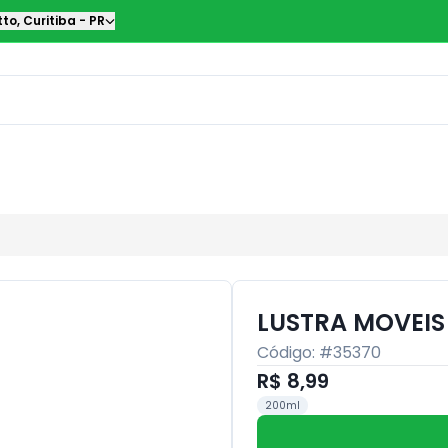
tto
,
Curitiba
-
PR
LUSTRA MOVEIS
Código: #
35370
R$ 8,99
200ml