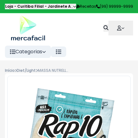
Loja - Curitiba Filial
-
Jardinete Alice Pilotto
Receitas
,
Curitiba
(99) 99999-9999
-
PR
Categorias
Início
Diet/Light
MASSA NUTRELLA RAP 10 PRONTA LIGHT 330G