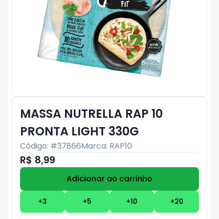
MASSA NUTRELLA RAP 10
PRONTA LIGHT 330G
Código: #
37866
Marca:
RAP10
R$ 8,99
Adicionar ao carrinho
Subtotal:
R$ 0
+
3
+
5
+
10
+
20