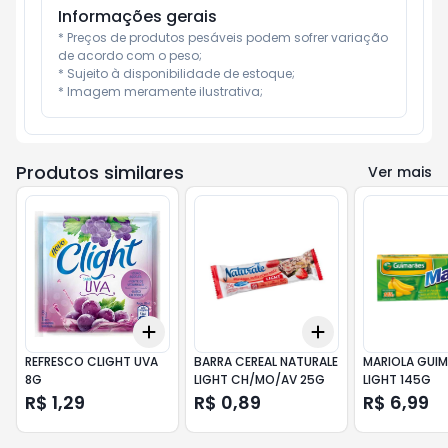
Informações gerais
* Preços de produtos pesáveis podem sofrer variação 
de acordo com o peso;

* Sujeito à disponibilidade de estoque;

* Imagem meramente ilustrativa;
Produtos similares
Ver mais
Add
Add
+
3
+
5
+
10
+
3
+
5
+
10
REFRESCO CLIGHT UVA
BARRA CEREAL NATURALE
MARIOLA GUI
8G
LIGHT CH/MO/AV 25G
LIGHT 145G
R$ 1,29
R$ 0,89
R$ 6,99