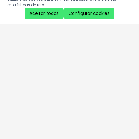
estatísticas de uso.
Aceitar todos
Configurar cookies
Aproveite as nossas promoções!
Cadastre seu e-mail e receba ofertas exclusivas.
QUERO RECEBER