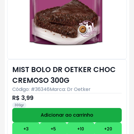
MIST BOLO DR OETKER CHOC
CREMOSO 300G
Código: #
36346
Marca:
Dr Oetker
R$ 3,99
300gr
Adicionar ao carrinho
Subtotal:
R$ 0
+
3
+
5
+
10
+
20