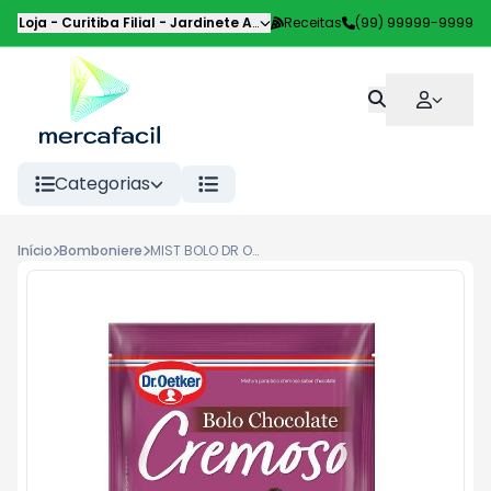
Loja - Curitiba Filial
-
Jardinete Alice Pilotto
Receitas
,
Curitiba
(99) 99999-9999
-
PR
Categorias
Início
Bomboniere
MIST BOLO DR OETKER CHOC CREMOSO 300G