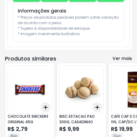
Informações gerais
* Preços de produtos pesáveis podem sofrer variação 
de acordo com o peso;

* Sujeito à disponibilidade de estoque;

* Imagem meramente ilustrativa;
Produtos similares
Ver mais
Add
Add
+
3
+
5
+
10
+
3
+
5
+
10
CHOCOLATE SNICKERS
BISC ESTACAO PAO
CAFE CAP 3 
ORIGINAL 45G
300G, CASADINHO
11G, CAP/DC 
R$ 2,79
R$ 9,99
R$ 19,99
45gr
10un