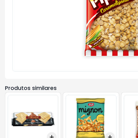
Produtos similares
Add
Add
+
3
+
5
+
10
+
3
+
5
+