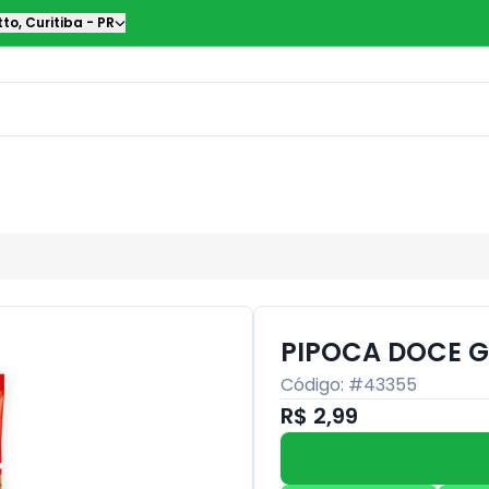
tto
,
Curitiba
-
PR
PIPOCA DOCE G
Código: #
43355
R$ 2,99