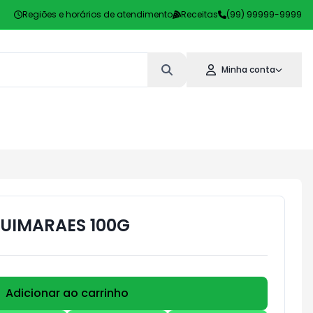
Regiões e horários de atendimento
Receitas
(99) 99999-9999
Minha conta
UIMARAES 100G
Adicionar ao carrinho
Subtotal:
R$ 0,00