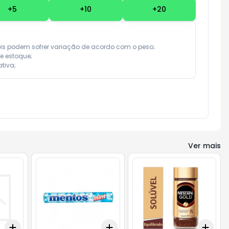
+
5
+
10
+
20
eis podem sofrer variação de acordo com o peso;

e estoque;

tiva;
Ver mais
Add
Add
Add
+
3
+
5
+
10
+
3
+
5
+
10
+
3