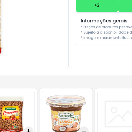
+
3
Informações gerais
* Preços de produtos pesáv
* Sujeito à disponibilidade d
* Imagem meramente ilustra
Add
Add
10
+
3
+
5
+
10
+
3
+
5
+
10