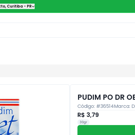
tto
,
Curitiba
-
PR
PUDIM PO DR O
Código: #
36514
Marca:
D
R$ 3,79
30gr