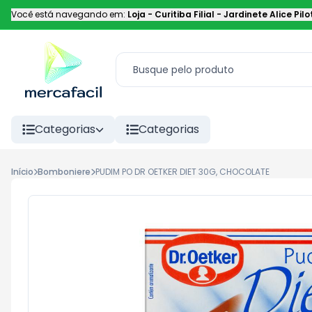
Você está navegando em:
Loja - Curitiba Filial
-
Jardinete Alice Pilo
Categorias
Categorias
Início
Bomboniere
PUDIM PO DR OETKER DIET 30G, CHOCOLATE