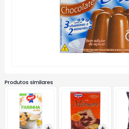
Produtos similares
Add
Add
+
3
+
5
+
10
+
3
+
5
+