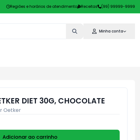
Regiões e horários de atendimento
Receitas
(99) 99999-9999
Minha conta
ETKER DIET 30G, CHOCOLATE
r Oetker
Adicionar ao carrinho
Subtotal:
R$ 0,00