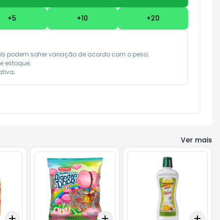
+
5
+
10
+
20
eis podem sofrer variação de acordo com o peso;

e estoque;

tiva;
Ver mais
Add
Add
Add
+
3
+
5
+
10
+
3
+
5
+
10
+
3