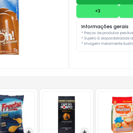
+
3
Informações gerais
* Preços de produtos pesáv
* Sujeito à disponibilidade d
* Imagem meramente ilustra
Add
Add
10
+
3
+
5
+
10
+
3
+
5
+
10