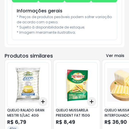
Informações gerais
* Preços de produtos pesáveis podem sofrer variação 
de acordo com o peso;

* Sujeito à disponibilidade de estoque;

* Imagem meramente ilustrativa;
Produtos similares
Ver mais
Add
Add
+
3
+
5
+
10
+
3
+
5
+
10
QUEIJO RALADO GRAN
QUEIJO MUSSARELA
QUEIJO MUSSA
MESTRI S/LAC 40G
PRESIDENT FAT 150G
INTERFOLHAD
R$ 6,79
R$ 8,49
R$ 36,90
40gr