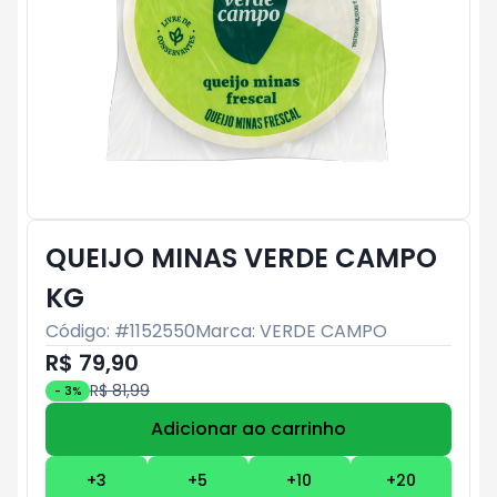
QUEIJO MINAS VERDE CAMPO
KG
Código: #
1152550
Marca:
VERDE CAMPO
R$ 79,90
R$ 81,99
-
3
%
Adicionar ao carrinho
Subtotal:
R$ 0
+
3
+
5
+
10
+
20