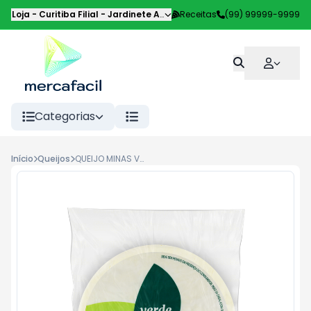
Loja - Curitiba Filial
-
Jardinete Alice Pilotto
Receitas
,
Curitiba
(99) 99999-9999
-
PR
Categorias
Início
Queijos
QUEIJO MINAS VERDE CAMPO KG