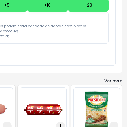
+
5
+
10
+
20
eis podem sofrer variação de acordo com o peso;

e estoque;

tiva;
Ver mais
Add
Add
Add
+
3
+
5
+
10
+
3
+
5
+
10
+
3