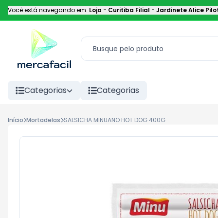
Você está navegando em:
Loja - Curitiba Filial
-
Jardinete Alice Pilo
Categorias
Categorias
Início
Mortadelas
SALSICHA MINUANO HOT DOG 400G