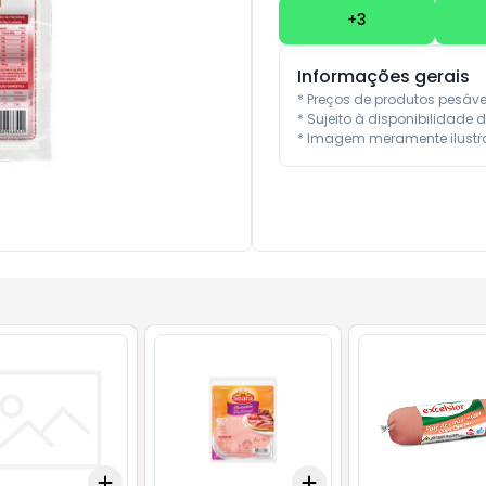
+
3
Informações gerais
* Preços de produtos pesáv
* Sujeito à disponibilidade d
* Imagem meramente ilustra
Add
Add
10
+
3
+
5
+
10
+
3
+
5
+
10