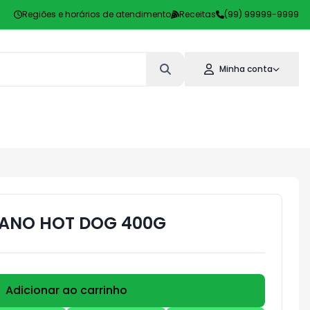
Regiões e horários de atendimento
Receitas
(99) 99999-9999
Minha conta
UANO HOT DOG 400G
Adicionar ao carrinho
Subtotal:
R$ 0,00