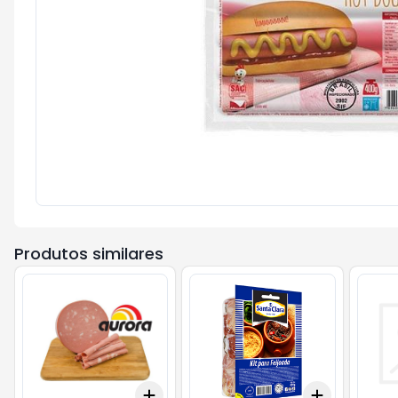
Produtos similares
Add
Add
+
3
+
5
+
10
+
3
+
5
+