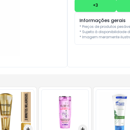
+
3
Informações gerais
* Preços de produtos pesáv
* Sujeito à disponibilidade d
* Imagem meramente ilustra
Add
Add
10
+
3
+
5
+
10
+
3
+
5
+
10