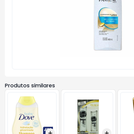
Produtos similares
Add
Add
+
3
+
5
+
10
+
3
+
5
+