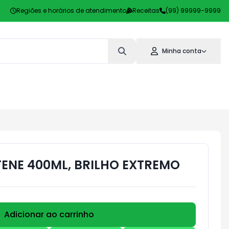
Regiões e horários de atendimento
Receitas
(99) 99999-9999
Minha conta
NE 400ML, BRILHO EXTREMO
Adicionar ao carrinho
Subtotal:
R$ 0,00