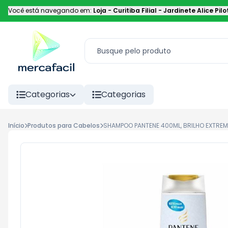
Você está navegando em:
Loja - Curitiba Filial
-
Jardinete Alice Pilo
Categorias
Categorias
Início
Produtos para Cabelos
SHAMPOO PANTENE 400ML, BRILHO EXTRE