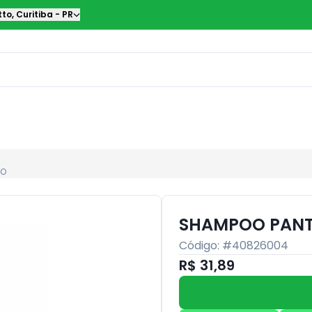
tto
,
Curitiba
-
PR
MO
SHAMPOO PANTE
Código: #
40826004
R$ 31,89