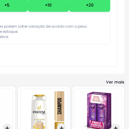
+
5
+
10
+
20
eis podem sofrer variação de acordo com o peso;

e estoque;

tiva;
Ver mais
Add
Add
Add
+
3
+
5
+
10
+
3
+
5
+
10
+
3