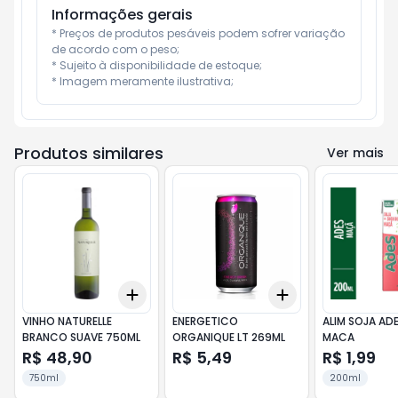
Informações gerais
* Preços de produtos pesáveis podem sofrer variação 
de acordo com o peso;

* Sujeito à disponibilidade de estoque;

* Imagem meramente ilustrativa;
Produtos similares
Ver mais
Add
Add
+
3
+
5
+
10
+
3
+
5
+
10
VINHO NATURELLE
ENERGETICO
ALIM SOJA ADE
BRANCO SUAVE 750ML
ORGANIQUE LT 269ML
MACA
R$ 48,90
R$ 5,49
R$ 1,99
750ml
200ml