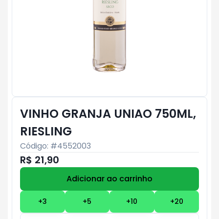
VINHO GRANJA UNIAO 750ML,
RIESLING
Código: #
4552003
R$ 21,90
Adicionar ao carrinho
Subtotal:
R$ 0
+
3
+
5
+
10
+
20