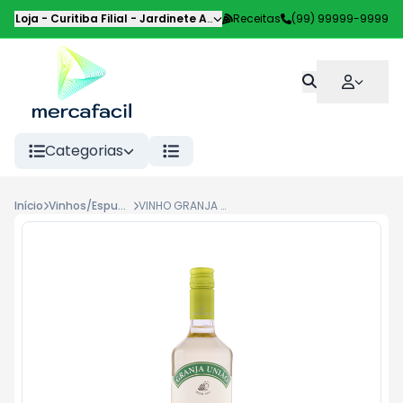
Loja - Curitiba Filial
-
Jardinete Alice Pilotto
Receitas
,
Curitiba
(99) 99999-9999
-
PR
Categorias
Início
Vinhos/Espumantes
VINHO GRANJA UNIAO 750ML, RIESLING