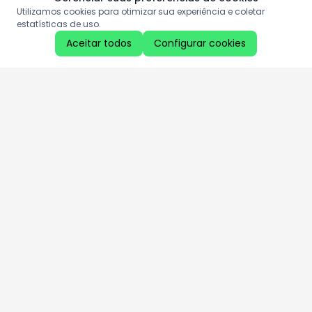
Utilizamos cookies para otimizar sua experiência e coletar
estatísticas de uso.
Aceitar todos
Configurar cookies
Aproveite as nossas promoções!
Cadastre seu e-mail e receba ofertas exclusivas.
QUERO RECEBER