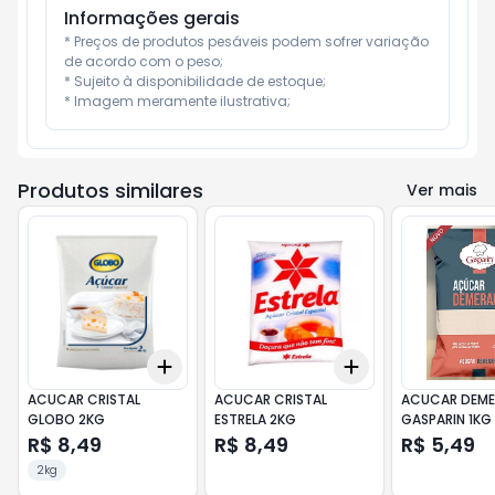
Informações gerais
* Preços de produtos pesáveis podem sofrer variação 
de acordo com o peso;

* Sujeito à disponibilidade de estoque;

* Imagem meramente ilustrativa;
Produtos similares
Ver mais
Add
Add
+
3
+
5
+
10
+
3
+
5
+
10
ACUCAR CRISTAL
ACUCAR CRISTAL
ACUCAR DEME
GLOBO 2KG
ESTRELA 2KG
GASPARIN 1KG
R$ 8,49
R$ 8,49
R$ 5,49
2kg