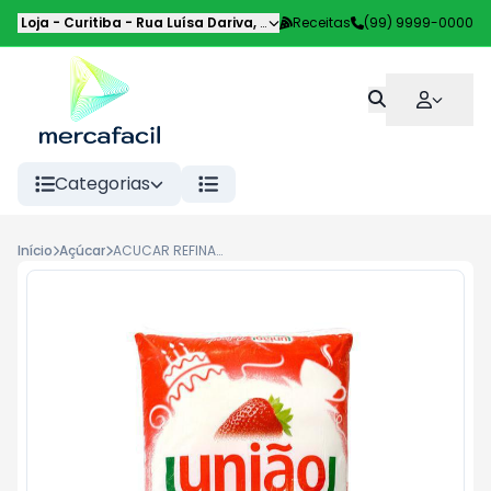
Loja - Curitiba
-
Rua Luísa Dariva
,
Curitiba
Receitas
-
PR
(99) 9999-0000
Categorias
Início
Açúcar
ACUCAR REFINADO UNIAO 5KG