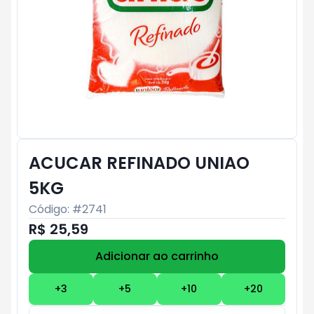
ACUCAR REFINADO UNIAO
5KG
Código: #
2741
R$ 25,59
Adicionar ao carrinho
Subtotal:
R$ 0
+
3
+
5
+
10
+
20