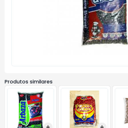
Produtos similares
Add
Add
+
3
+
5
+
10
+
3
+
5
+