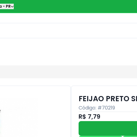
a
-
PR
FEIJAO PRETO S
Código: #
70219
R$ 7,79