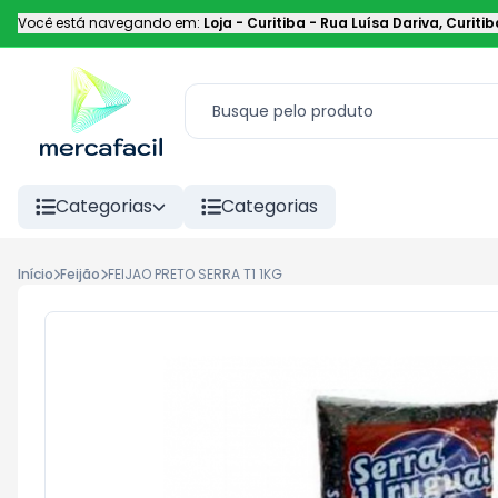
Você está navegando em:
Loja - Curitiba
-
Rua Luísa Dariva
,
Curitib
Categorias
Categorias
Início
Feijão
FEIJAO PRETO SERRA T1 1KG