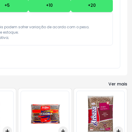
+
5
+
10
+
20
eis podem sofrer variação de acordo com o peso;

e estoque;

tiva;
Ver mais
Add
Add
Add
+
3
+
5
+
10
+
3
+
5
+
10
+
3