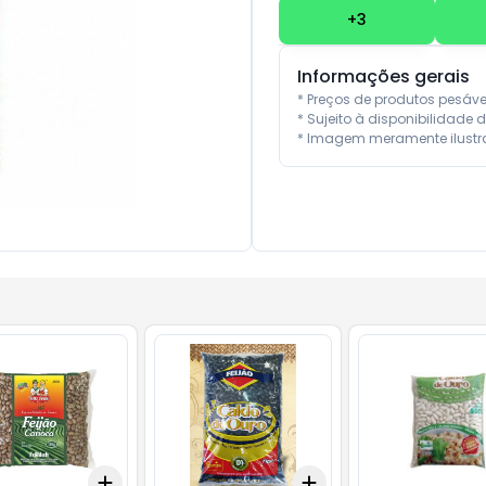
+
3
Informações gerais
* Preços de produtos pesáv
* Sujeito à disponibilidade d
* Imagem meramente ilustra
Add
Add
10
+
3
+
5
+
10
+
3
+
5
+
10