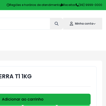
Regiões e horários de atendimento
Receitas
(99) 9999-0000
Minha conta
ERRA T1 1KG
Adicionar ao carrinho
Subtotal:
R$ 0,00