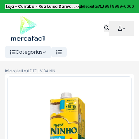
Loja - Curitiba
-
Rua Luísa Dariva
,
Curitiba
Receitas
-
PR
(99) 9999-0000
Categorias
Início
Leite
LEITE L.VIDA NINHO LEVINHO SEMIDES 1L