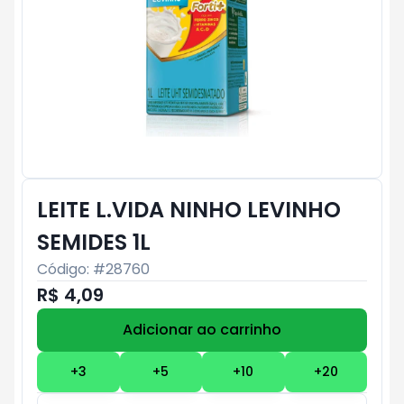
LEITE L.VIDA NINHO LEVINHO
SEMIDES 1L
Código: #
28760
R$ 4,09
Adicionar ao carrinho
Subtotal:
R$ 0
+
3
+
5
+
10
+
20