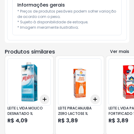
Informações gerais
* Preços de produtos pesáveis podem sofrer variação 
de acordo com o peso;

* Sujeito à disponibilidade de estoque;

* Imagem meramente ilustrativa;
Produtos similares
Ver mais
Add
Add
+
3
+
5
+
10
+
3
+
5
+
10
LEITE L.VIDA MOLICO
LEITE PIRACANJUBA
LEITE L.VIDA 
DESNATADO 1L
ZERO LACTOSE 1L
FORTIFICADO 
R$ 4,09
R$ 3,89
R$ 3,89