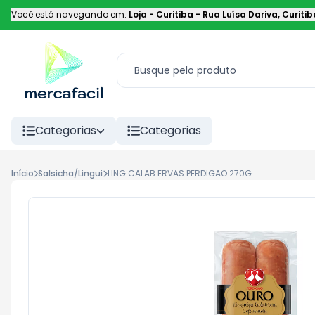
Você está navegando em:
Loja - Curitiba
-
Rua Luísa Dariva
,
Curitib
Categorias
Categorias
Início
Salsicha/Lingui
LING CALAB ERVAS PERDIGAO 270G