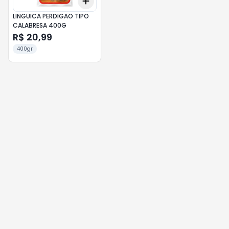
Add
+
3
+
5
+
10
LINGUICA PERDIGAO TIPO
CALABRESA 400G
R$ 20,99
400gr