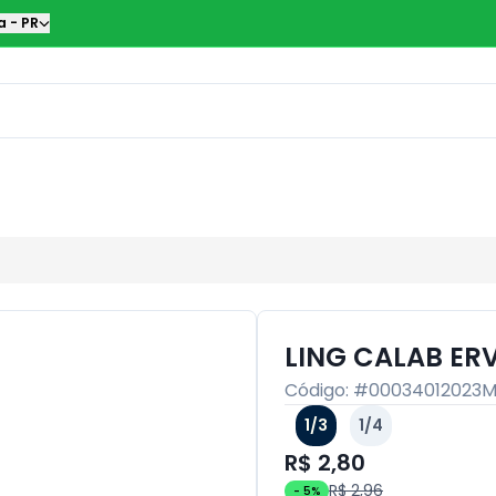
a
-
PR
LING CALAB ER
Código: #
00034012023
M
1/3
1/4
R$ 2,80
R$ 2,96
-
5
%