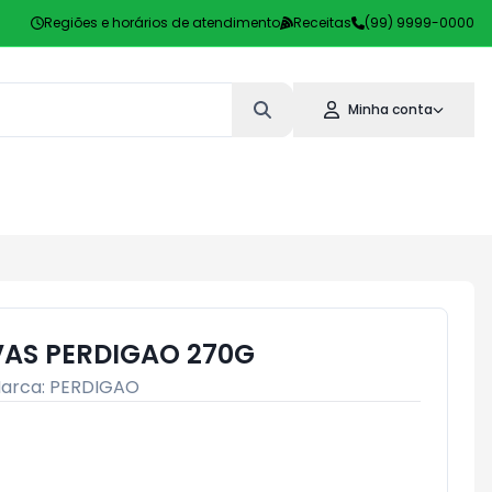
Regiões e horários de atendimento
Receitas
(99) 9999-0000
Minha conta
VAS PERDIGAO 270G
arca:
PERDIGAO