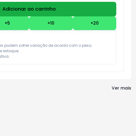
Adicionar ao carrinho
Subtotal:
R$ 0,00
+
5
+
10
+
20
eis podem sofrer variação de acordo com o peso;

e estoque;

tiva;
Ver mais