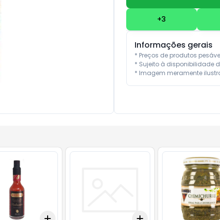
+
3
Informações gerais
* Preços de produtos pesáv
* Sujeito à disponibilidade d
* Imagem meramente ilustra
Add
Add
10
+
3
+
5
+
10
+
3
+
5
+
10