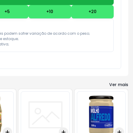
+
5
+
10
+
20
eis podem sofrer variação de acordo com o peso;

e estoque;

tiva;
Ver mais
Add
Add
Add
+
3
+
5
+
10
+
3
+
5
+
10
+
3