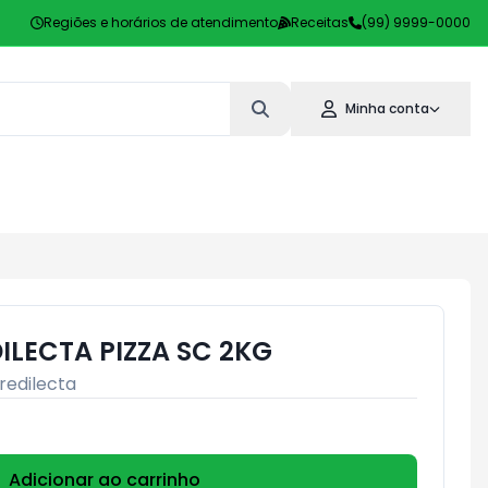
Regiões e horários de atendimento
Receitas
(99) 9999-0000
Minha conta
ILECTA PIZZA SC 2KG
redilecta
Adicionar ao carrinho
Subtotal:
R$ 0,00