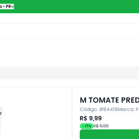
a
-
PR
M TOMATE PRED
Código: #
84419
Marca:
P
R$ 9,99
R$ 11,99
-
17
%