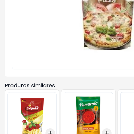
Produtos similares
Add
Add
+
3
+
5
+
10
+
3
+
5
+