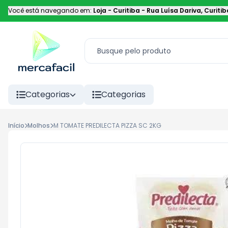
Você está navegando em:
Loja - Curitiba
-
Rua Luísa Dariva
,
Curitib
Categorias
Categorias
Início
Molhos
M TOMATE PREDILECTA PIZZA SC 2KG