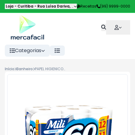
Loja - Curitiba
-
Rua Luísa Dariva
,
Curitiba
Receitas
-
PR
(99) 9999-0000
Categorias
Início
Banheiro
PAPEL HIGIENICO MILI FS 60M LV12 PG11UN