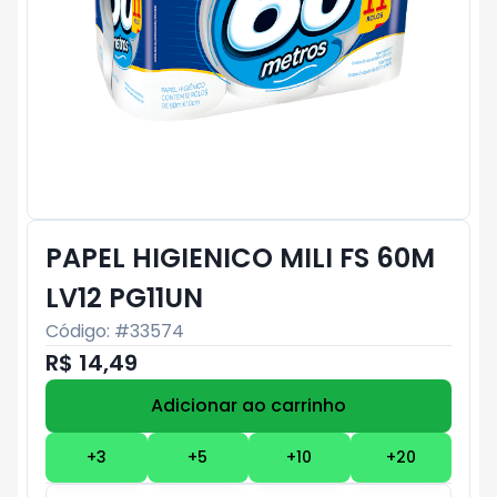
PAPEL HIGIENICO MILI FS 60M
LV12 PG11UN
Código: #
33574
R$ 14,49
Adicionar ao carrinho
Subtotal:
R$ 0
+
3
+
5
+
10
+
20