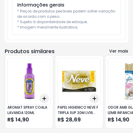
Informações gerais
* Preços de produtos pesáveis podem sofrer variação 
de acordo com o peso;

* Sujeito à disponibilidade de estoque;

* Imagem meramente ilustrativa;
Produtos similares
Ver mais
Add
Add
+
3
+
5
+
10
+
3
+
5
+
10
AROMAT SPRAY COALA
PAPEL HIGIENICO NEVE F
ODOR AMB GL
LAVANDA 120ML
TRIPLA SUP 20M LV16
LEMB INFANCI
PG15
R$ 14,90
R$ 28,69
R$ 14,90