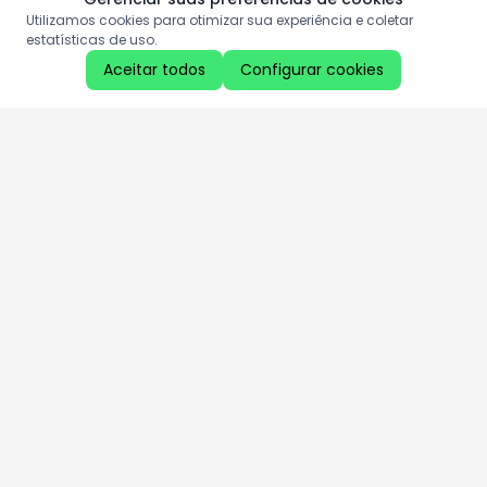
Utilizamos cookies para otimizar sua experiência e coletar
estatísticas de uso.
Aceitar todos
Configurar cookies
Aproveite as nossas promoções!
Cadastre seu e-mail e receba ofertas exclusivas.
QUERO RECEBER