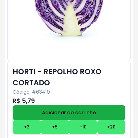
HORTI - REPOLHO ROXO
CORTADO
Código: #
63410
R$ 5,79
Adicionar ao carrinho
Subtotal:
R$ 0
+
3
+
5
+
10
+
20