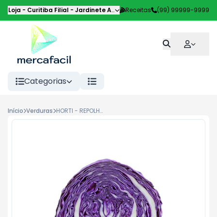
Loja - Curitiba Filial
-
Jardinete Alice Pilotto
Receitas
,
Curitiba
(99) 99999-9999
-
PR
Categorias
Início
Verduras
HORTI - REPOLHO ROXO CORTADO