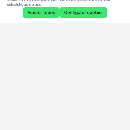
estatísticas de uso.
Aceitar todos
Configurar cookies
Aproveite as nossas promoções!
Cadastre seu e-mail e receba ofertas exclusivas.
QUERO RECEBER