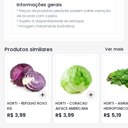
Informações gerais
* Preços de produtos pesáveis podem sofrer variação 
de acordo com o peso;

* Sujeito à disponibilidade de estoque;

* Imagem meramente ilustrativa;
Produtos similares
Ver mais
Add
Add
+
3
+
5
+
10
+
3
+
5
+
10
HORTI - REPOLHO ROXO
HORTI - CORACAO
HORTI - AGRI
KG
ALFACE AMERICANA
HIDROPONICO
ESTANCIA
R$ 3,99
R$ 3,99
R$ 5,19