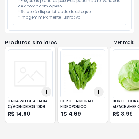
* Preços de produtos pesáveis podem sofrer variação 
de acordo com o peso;

* Sujeito à disponibilidade de estoque;

* Imagem meramente ilustrativa;
Produtos similares
Ver mais
Add
Add
+
3
+
5
+
10
+
3
+
5
+
10
LENHA WEEGE ACACIA
HORTI - ALMEIRAO
HORTI - COR
C/ACENDEDOR 10KG
HIDROPONICO
ALFACE AMER
ESTANCIA
R$ 14,90
R$ 4,69
R$ 3,99