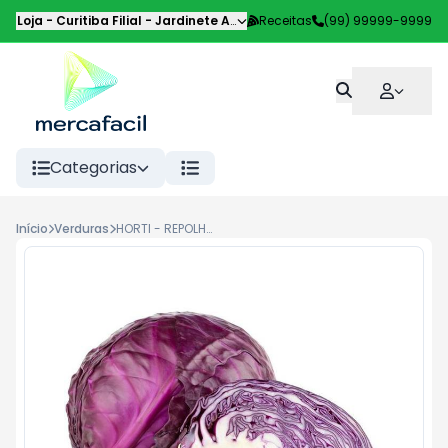
Loja - Curitiba Filial
-
Jardinete Alice Pilotto
Receitas
,
Curitiba
(99) 99999-9999
-
PR
Categorias
Início
Verduras
HORTI - REPOLHO ROXO KG