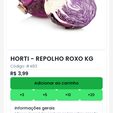
HORTI - REPOLHO ROXO KG
Código: #
483
R$ 3,99
Adicionar ao carrinho
Subtotal:
R$ 0
+
3
+
5
+
10
+
20
Informações gerais