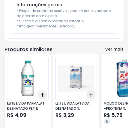
Informações gerais
* Preços de produtos pesáveis podem sofrer variação 
de acordo com o peso;

* Sujeito à disponibilidade de estoque;

* Imagem meramente ilustrativa;
Produtos similares
Ver mais
Add
Add
+
3
+
5
+
10
+
3
+
5
+
10
LEITE L.VIDA PARMALAT
LEITE L VIDA LATVIDA
MOLICO DESN
DESNATADO PET 1L
DESNATADO 1L
+PROTEINA 1L
R$ 4,09
R$ 3,29
R$ 5,79
1L