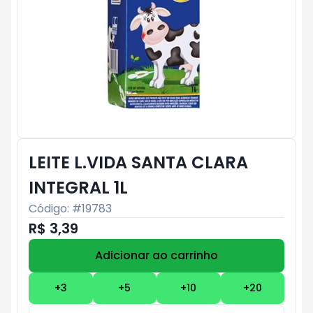
LEITE L.VIDA SANTA CLARA
INTEGRAL 1L
Código: #
19783
R$ 3,39
Adicionar ao carrinho
Subtotal:
R$ 0
+
3
+
5
+
10
+
20