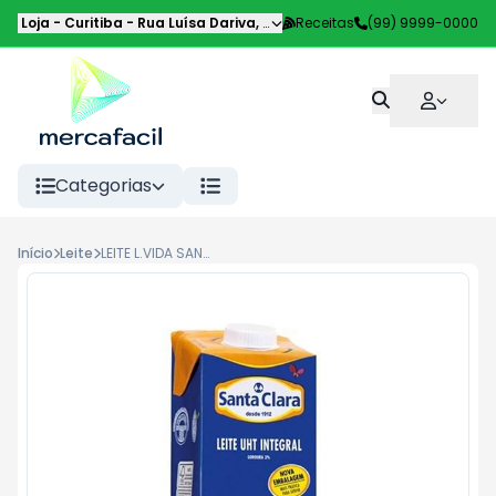
Loja - Curitiba
-
Rua Luísa Dariva
,
Curitiba
Receitas
-
PR
(99) 9999-0000
Categorias
Início
Leite
LEITE L.VIDA SANTA CLARA INTEGRAL 1L