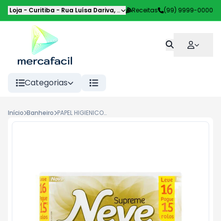
Loja - Curitiba
-
Rua Luísa Dariva
,
Curitiba
Receitas
-
PR
(99) 9999-0000
Categorias
Início
Banheiro
PAPEL HIGIENICO NEVE F TRIPLA SUP 20M LV16 PG15