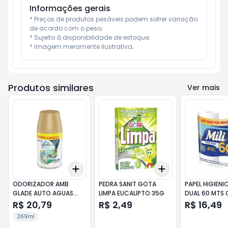
Informações gerais
* Preços de produtos pesáveis podem sofrer variação 
de acordo com o peso;

* Sujeito à disponibilidade de estoque;

* Imagem meramente ilustrativa;
Produtos similares
Ver mais
Add
Add
+
3
+
5
+
10
+
3
+
5
+
10
ODORIZADOR AMB
PEDRA SANIT GOTA
PAPEL HIGIENIC
GLADE AUTO AGUAS
LIMPA EUCALIPTO 35G
DUAL 60 MTS 
FLORAIS 269ML
R$ 20,79
R$ 2,49
R$ 16,49
269ml