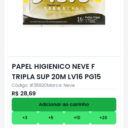
PAPEL HIGIENICO NEVE F
TRIPLA SUP 20M LV16 PG15
Código: #
38920
Marca:
Neve
R$ 28,69
Adicionar ao carrinho
Subtotal:
R$ 0
+
3
+
5
+
10
+
20