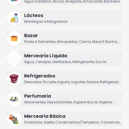
Água Sanitária, Álcool, Alvejante, Amaciante, Banheiro
Lácteos
Manteigas e Margarinas
Bazar
Flores e Sementes, Brinquedos, Cama, Mesa E Banho,
Camping, Casa & Cozinha
Mercearia Líquida
Água, Cervejas, Destilados, Refrigerante, Sucos
Refrigerados
Derivados Do Leite, Iogurte, Iogurtes, Massa Refrigerada,
Outros Refrigerado
Perfumaria
Absorventes, Desodorantes, Higiene Bucal, Higiene
Corporal, Sabonetes
Mercearia Básica
Enlatados, Azeite, Condimentos/Temperos, Conservas,
Extratos