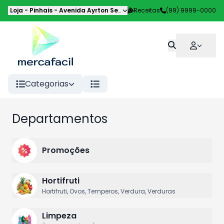
Loja - Pinhais
-
Avenida Ayrton Senna da Silva
Receitas
,
Pinhais
(99) 9999-0000
-
PR
Categorias
Departamentos
Promoções
Hortifruti
Hortifruti, Ovos, Temperos, Verdura, Verduras
Limpeza