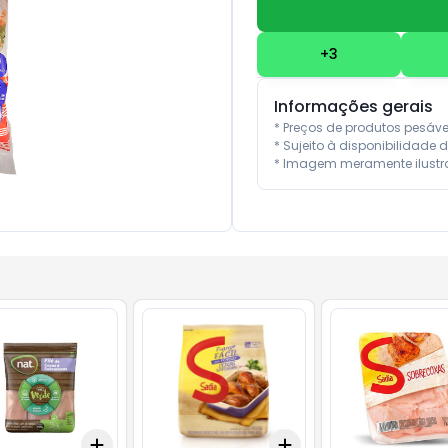
+
3
Informações gerais
* Preços de produtos pesáv
* Sujeito à disponibilidade d
* Imagem meramente ilustra
Add
Add
10
+
3
+
5
+
10
+
3
+
5
+
10