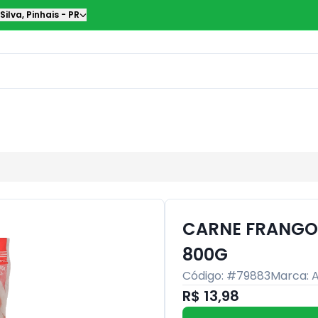
Silva
,
Pinhais
-
PR
CARNE FRANGO
800G
Código: #
79883
Marca:
R$ 13,98