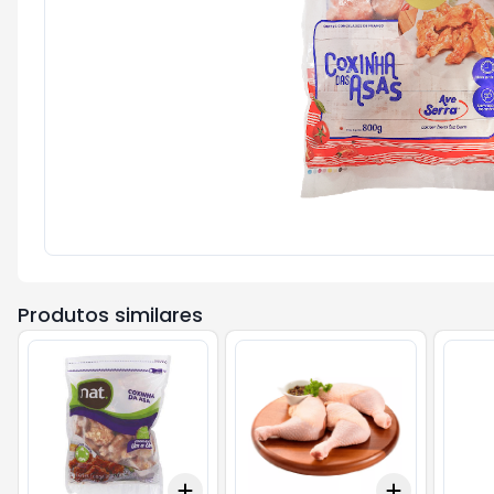
Produtos similares
Add
Add
+
3
+
5
+
10
+
3
+
5
+