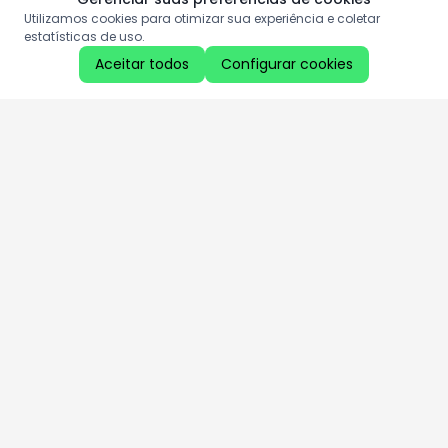
Utilizamos cookies para otimizar sua experiência e coletar
estatísticas de uso.
Aceitar todos
Configurar cookies
Aproveite as nossas promoções!
Cadastre seu e-mail e receba ofertas exclusivas.
QUERO RECEBER