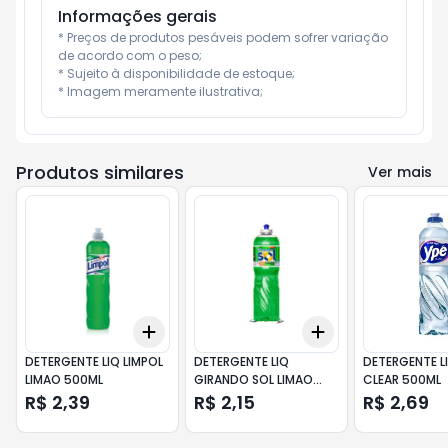
Informações gerais
* Preços de produtos pesáveis podem sofrer variação 
de acordo com o peso;

* Sujeito à disponibilidade de estoque;

* Imagem meramente ilustrativa;
Produtos similares
Ver mais
Add
Add
+
3
+
5
+
10
+
3
+
5
+
10
DETERGENTE LIQ LIMPOL
DETERGENTE LIQ
DETERGENTE LI
LIMAO 500ML
GIRANDO SOL LIMAO
CLEAR 500ML
500ML
R$ 2,39
R$ 2,15
R$ 2,69