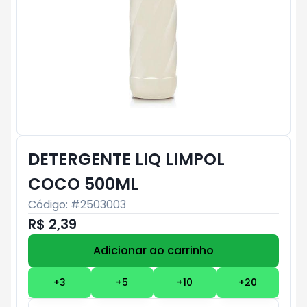
DETERGENTE LIQ LIMPOL
COCO 500ML
Código: #
2503003
R$ 2,39
Adicionar ao carrinho
Subtotal:
R$ 0
+
3
+
5
+
10
+
20