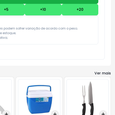
+
5
+
10
+
20
eis podem sofrer variação de acordo com o peso;

e estoque;

tiva;
Ver mais
Add
Add
Add
+
3
+
5
+
10
+
3
+
5
+
10
+
3