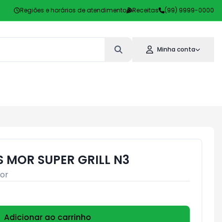
Regiões e horários de atendimento
Receitas
(99) 9999-0000
Minha conta
S MOR SUPER GRILL N3
or
Adicionar ao carrinho
Subtotal:
R$ 0,00