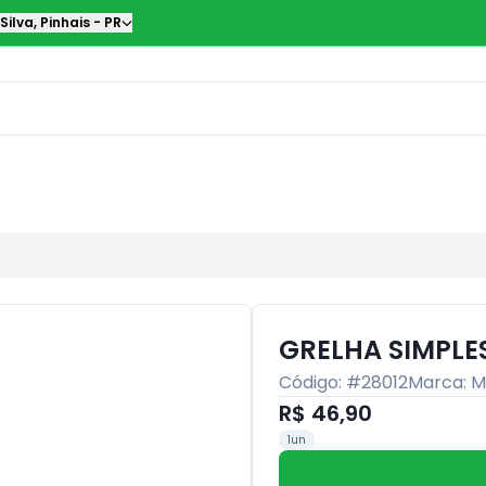
Silva
,
Pinhais
-
PR
GRELHA SIMPLE
Código: #
28012
Marca:
M
R$ 46,90
1un