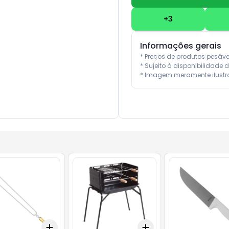
+
3
Informações gerais
* Preços de produtos pesáv
* Sujeito à disponibilidade d
* Imagem meramente ilustra
Add
Add
10
+
3
+
5
+
10
+
3
+
5
+
10