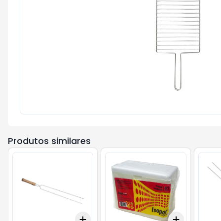
Produtos similares
Add
Add
+
3
+
5
+
10
+
3
+
5
+