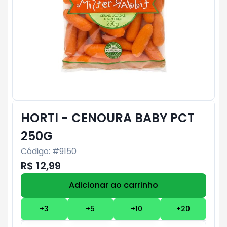
HORTI - CENOURA BABY PCT
250G
Código: #
9150
R$ 12,99
Adicionar ao carrinho
Subtotal:
R$ 0
+
3
+
5
+
10
+
20