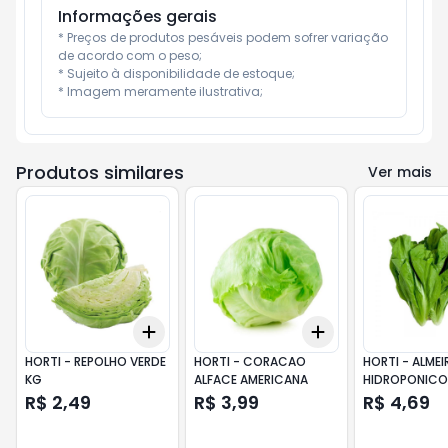
Informações gerais
* Preços de produtos pesáveis podem sofrer variação 
de acordo com o peso;

* Sujeito à disponibilidade de estoque;

* Imagem meramente ilustrativa;
Produtos similares
Ver mais
Add
Add
+
3
+
5
+
10
+
3
+
5
+
10
HORTI - REPOLHO VERDE
HORTI - CORACAO
HORTI - ALME
KG
ALFACE AMERICANA
HIDROPONICO
ESTANCIA
R$ 2,49
R$ 3,99
R$ 4,69