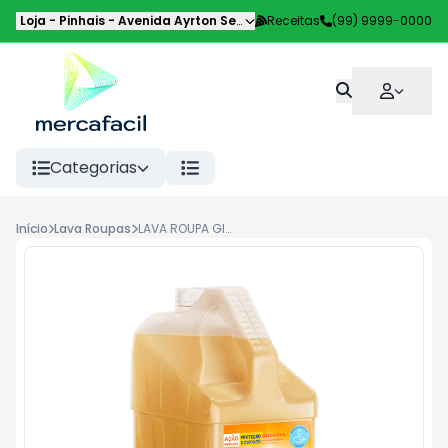
Loja - Pinhais
-
Avenida Ayrton Senna da Silva
Receitas
,
Pinhais
(99) 9999-0000
-
PR
Categorias
Início
Lava Roupas
LAVA ROUPA GIR SOL 5L, GLICERINA