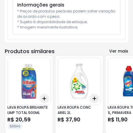
Informações gerais
* Preços de produtos pesáveis podem sofrer variação 
de acordo com o peso;

* Sujeito à disponibilidade de estoque;

* Imagem meramente ilustrativa;
Produtos similares
Ver mais
Add
Add
+
3
+
5
+
10
+
3
+
5
+
10
LAVA ROUPA BRILHANTE
LAVA ROUPA CONC
LAVA ROUPA T
LIMP TOTAL 500ML
ARIEL 2L
1L, PRIMAVERA
R$ 20,59
R$ 37,90
R$ 11,90
500ml