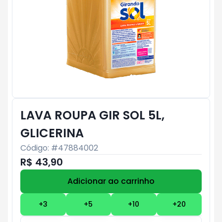
LAVA ROUPA GIR SOL 5L,
GLICERINA
Código: #
47884002
R$ 43,90
Adicionar ao carrinho
Subtotal:
R$ 0
+
3
+
5
+
10
+
20