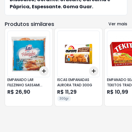
Páprica, Espessante. Goma Guar.
Produtos similares
Ver mais
Add
Add
+
3
+
5
+
10
+
3
+
5
+
10
EMPANADO LAR
ISCAS EMPANADAS
EMPANADO SE
FILEZINHO SASSAMI
AURORA TRAD 300G
TEKITOS TRAD
700G
300G
R$ 26,90
R$ 11,29
R$ 10,99
300gr