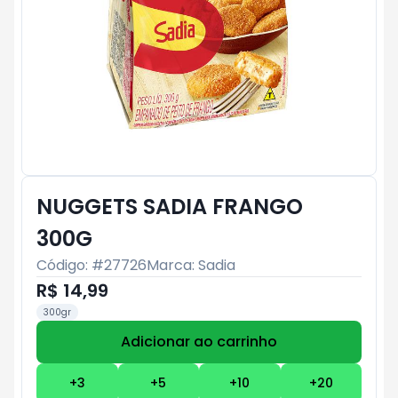
NUGGETS SADIA FRANGO
300G
Código: #
27726
Marca:
Sadia
R$ 14,99
300gr
Adicionar ao carrinho
Subtotal:
R$ 0
+
3
+
5
+
10
+
20