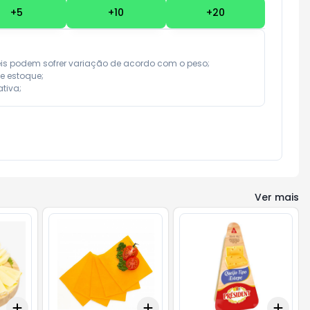
+
5
+
10
+
20
eis podem sofrer variação de acordo com o peso;

e estoque;

tiva;
Ver mais
Add
Add
Add
+
3
+
5
+
10
+
3
+
5
+
10
+
3