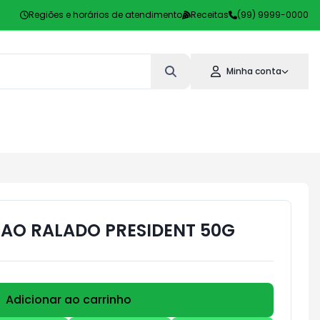
Regiões e horários de atendimento
Receitas
(99) 9999-0000
Minha conta
AO RALADO PRESIDENT 50G
Adicionar ao carrinho
Subtotal:
R$ 0,00