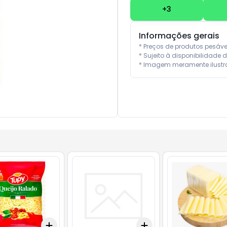
+
3
Informações gerais
* Preços de produtos pesáv
* Sujeito à disponibilidade d
* Imagem meramente ilustra
Add
Add
10
+
3
+
5
+
10
+
3
+
5
+
10