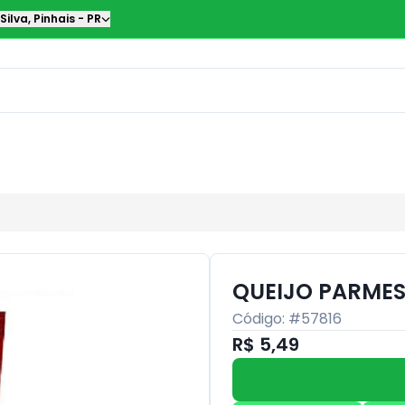
Silva
,
Pinhais
-
PR
QUEIJO PARMES
Código: #
57816
R$ 5,49