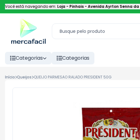
Você está navegando em:
Loja - Pinhais
-
Avenida Ayrton Senna da 
Categorias
Categorias
Início
Queijos
QUEIJO PARMESAO RALADO PRESIDENT 50G