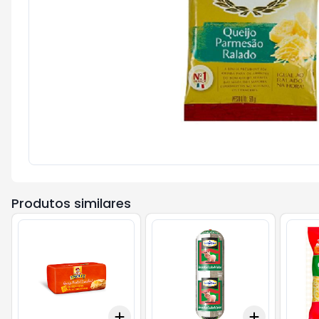
Produtos similares
Add
Add
+
3
+
5
+
10
+
3
+
5
+