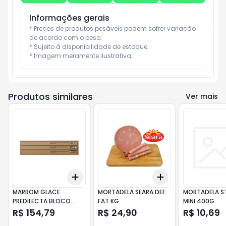
Informações gerais
* Preços de produtos pesáveis podem sofrer variação 
de acordo com o peso;

* Sujeito à disponibilidade de estoque;

* Imagem meramente ilustrativa;
Produtos similares
Ver mais
Add
Add
+
3
+
5
+
10
+
3
+
5
+
10
MARROM GLACE
MORTADELA SEARA DEF
MORTADELA S
PREDILECTA BLOCO
FAT KG
MINI 400G
6,8KG
R$ 154,79
R$ 24,90
R$ 10,69