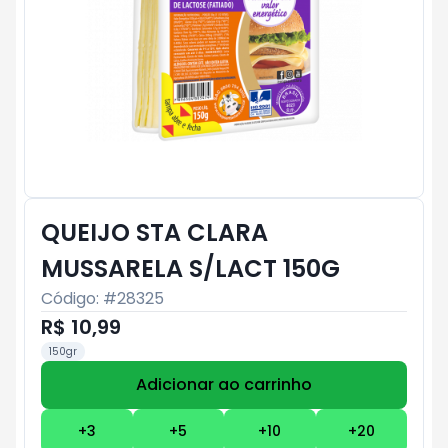
QUEIJO STA CLARA
MUSSARELA S/LACT 150G
Código: #
28325
R$ 10,99
150gr
Adicionar ao carrinho
Subtotal:
R$ 0
+
3
+
5
+
10
+
20