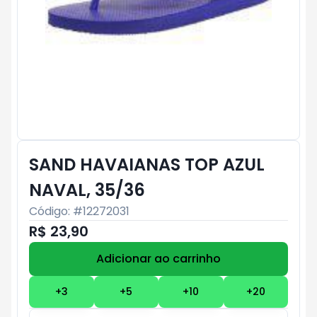
SAND HAVAIANAS TOP AZUL
NAVAL, 35/36
Código: #
12272031
R$ 23,90
Adicionar ao carrinho
Subtotal:
R$ 0
+
3
+
5
+
10
+
20