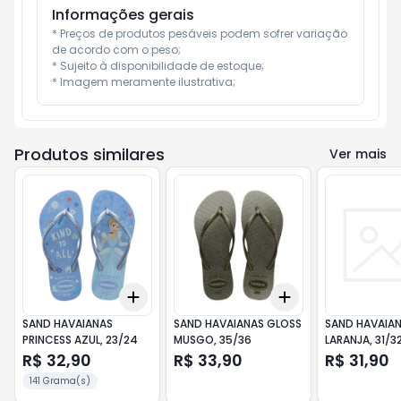
Informações gerais
* Preços de produtos pesáveis podem sofrer variação 
de acordo com o peso;

* Sujeito à disponibilidade de estoque;

* Imagem meramente ilustrativa;
Produtos similares
Ver mais
Add
Add
+
3
+
5
+
10
+
3
+
5
+
10
SAND HAVAIANAS
SAND HAVAIANAS GLOSS
SAND HAVAIA
PRINCESS AZUL, 23/24
MUSGO, 35/36
LARANJA, 31/3
R$ 32,90
R$ 33,90
R$ 31,90
141 Grama(s)